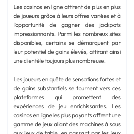
Les casinos en ligne attirent de plus en plus
de joueurs grâce à leurs offres variées et à
l’opportunité de gagner des jackpots
impressionnants. Parmi les nombreux sites
disponibles, certains se démarquent par
leur potentiel de gains élevés, attirant ainsi
une clientèle toujours plus nombreuse.
Les joueurs en quête de sensations fortes et
de gains substantiels se tournent vers ces
plateformes qui promettent des
expériences de jeu enrichissantes. Les
casinos en ligne les plus payants offrent une
gamme de jeux allant des machines à sous
aux jeux de table, en passant par les jeux