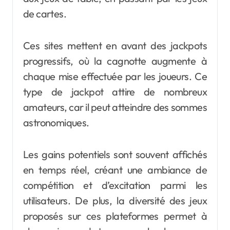
de cartes.
Ces sites mettent en avant des jackpots
progressifs, où la cagnotte augmente à
chaque mise effectuée par les joueurs. Ce
type de jackpot attire de nombreux
amateurs, car il peut atteindre des sommes
astronomiques.
Les gains potentiels sont souvent affichés
en temps réel, créant une ambiance de
compétition et d’excitation parmi les
utilisateurs. De plus, la diversité des jeux
proposés sur ces plateformes permet à