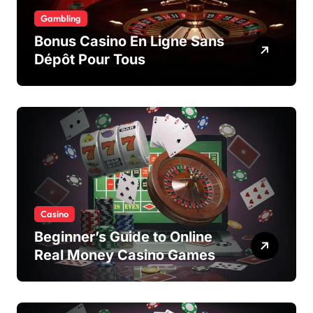
Gambling
Bonus Casino En Ligne Sans
Dépôt Pour Tous
Casino
Beginner’s Guide to Online
Real Money Casino Games