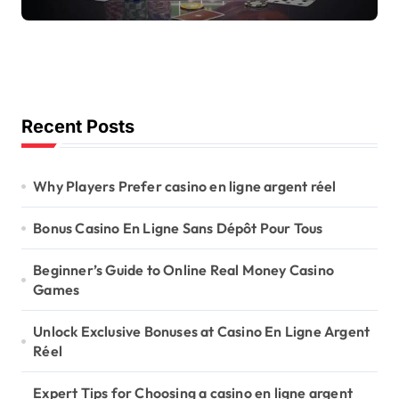
Recent Posts
Why Players Prefer casino en ligne argent réel
Bonus Casino En Ligne Sans Dépôt Pour Tous
Beginner’s Guide to Online Real Money Casino
Games
Unlock Exclusive Bonuses at Casino En Ligne Argent
Réel
Expert Tips for Choosing a casino en ligne argent