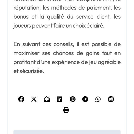
réputation, les méthodes de paiement, les
bonus et la qualité du service client, les
joueurs peuvent faire un choix éclairé.
En suivant ces conseils, il est possible de
maximiser ses chances de gains tout en
profitant d’une expérience de jeu agréable
et sécurisée.