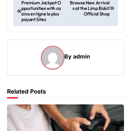
P
Premium Jackpot O
Browse New Arrival
pportunities with ca
s at the Limp Bizkit
o
sino en ligne le plus
Official Shop
s
payant Sites
t
n
a
By
admin
v
i
g
a
Related Posts
t
i
o
n