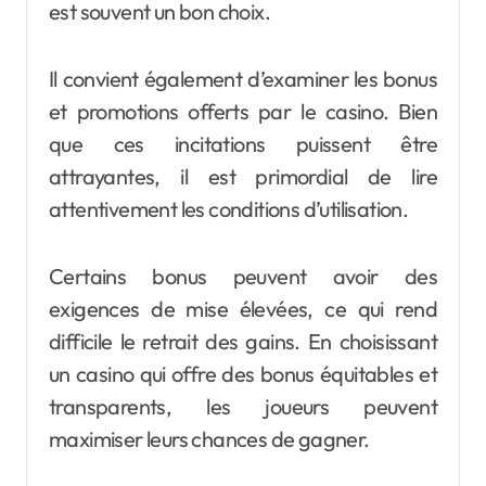
est souvent un bon choix.
Il convient également d’examiner les bonus
et promotions offerts par le casino. Bien
que ces incitations puissent être
attrayantes, il est primordial de lire
attentivement les conditions d’utilisation.
Certains bonus peuvent avoir des
exigences de mise élevées, ce qui rend
difficile le retrait des gains. En choisissant
un casino qui offre des bonus équitables et
transparents, les joueurs peuvent
maximiser leurs chances de gagner.