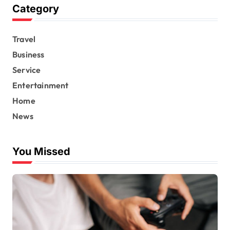
Category
c
h
f
Travel
o
r
Business
:
Service
Entertainment
Home
News
You Missed