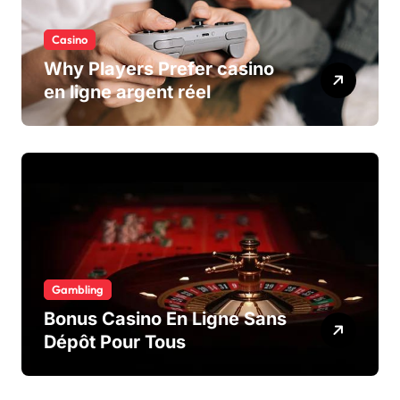
Casino
Why Players Prefer casino
en ligne argent réel
Gambling
Bonus Casino En Ligne Sans
Dépôt Pour Tous