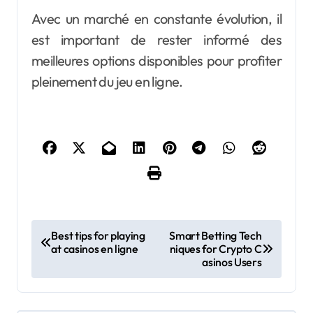
Avec un marché en constante évolution, il
est important de rester informé des
meilleures options disponibles pour profiter
pleinement du jeu en ligne.
P
Best tips for playing
Smart Betting Tech
at casinos en ligne
niques for Crypto C
o
asinos Users
s
t