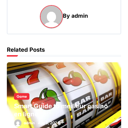
n
a
By
admin
v
i
g
Related Posts
a
t
i
o
n
Game
Smart Guide to meilleur casino
en ligne
admin
Aug 5, 2026