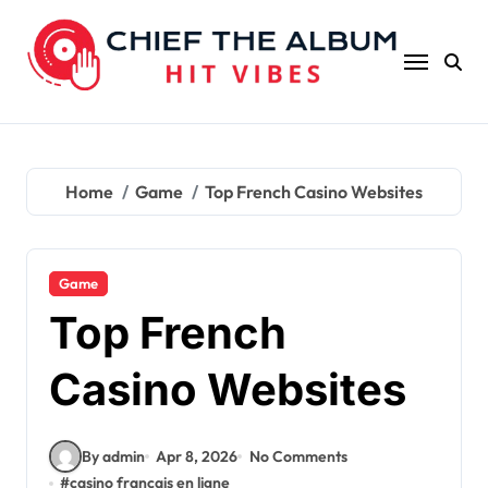
Skip
to
content
Home
Game
Top French Casino Websites
Game
Top French
Casino Websites
By admin
Apr 8, 2026
No Comments
#
casino francais en ligne