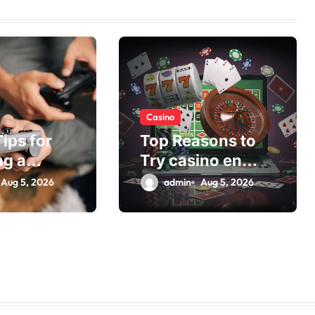
Casino
ips for
Top Reasons to
ng a
Try casino en
en ligne
ligne argent réel
Aug 5, 2026
admin
Aug 5, 2026
éel