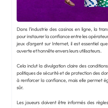
Dans l’industrie des casinos en ligne, la transparence est devenue un élément fondamental
pour instaurer la confiance entre les opérateur
jeux d’argent sur Internet, il est essentiel 
ouverte et honnête envers leurs utilisateurs.
Cela inclut la divulgation claire des conditio
politiques de sécurité et de protection des 
à renforcer la confiance, mais elle permet 
sûr.
Les joueurs doivent être informés des règle