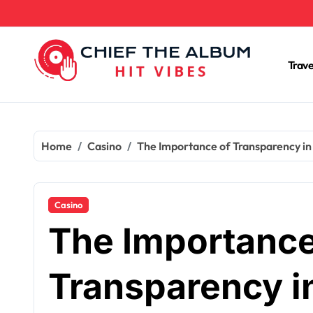
Skip
to
content
Trave
Home
Casino
The Importance of Transparency in 
Casino
The Importance
Transparency i