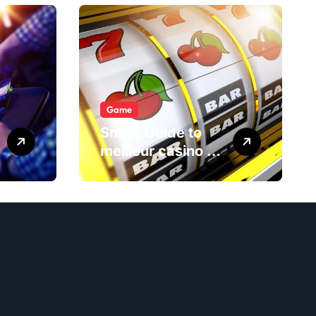
Game
Smart Guide to
meilleur casino en
ligne