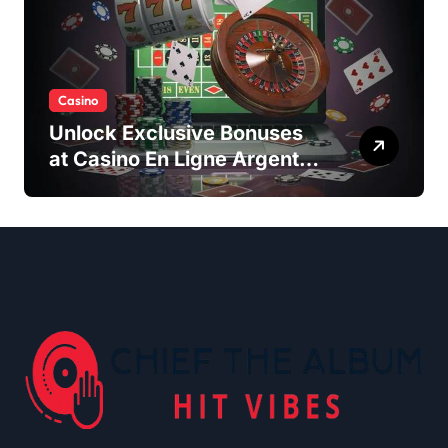
Casino
Unlock Exclusive Bonuses
at Casino En Ligne Argent
Réel