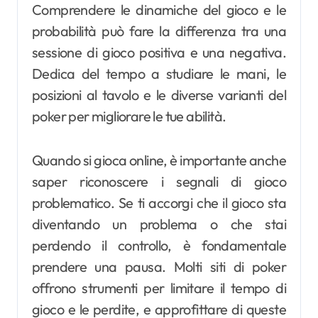
Comprendere le dinamiche del gioco e le
probabilità può fare la differenza tra una
sessione di gioco positiva e una negativa.
Dedica del tempo a studiare le mani, le
posizioni al tavolo e le diverse varianti del
poker per migliorare le tue abilità.
Quando si gioca online, è importante anche
saper riconoscere i segnali di gioco
problematico. Se ti accorgi che il gioco sta
diventando un problema o che stai
perdendo il controllo, è fondamentale
prendere una pausa. Molti siti di poker
offrono strumenti per limitare il tempo di
gioco e le perdite, e approfittare di queste