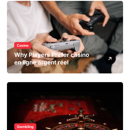
Casino
Why Players Prefer casino
en ligne argent réel
Gambling