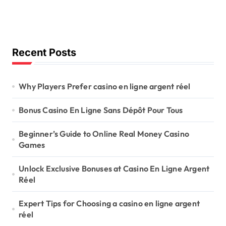
Recent Posts
Why Players Prefer casino en ligne argent réel
Bonus Casino En Ligne Sans Dépôt Pour Tous
Beginner’s Guide to Online Real Money Casino
Games
Unlock Exclusive Bonuses at Casino En Ligne Argent
Réel
Expert Tips for Choosing a casino en ligne argent
réel