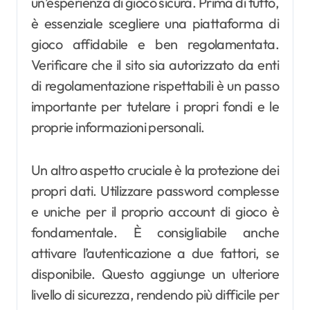
un’esperienza di gioco sicura. Prima di tutto,
è essenziale scegliere una piattaforma di
gioco affidabile e ben regolamentata.
Verificare che il sito sia autorizzato da enti
di regolamentazione rispettabili è un passo
importante per tutelare i propri fondi e le
proprie informazioni personali.
Un altro aspetto cruciale è la protezione dei
propri dati. Utilizzare password complesse
e uniche per il proprio account di gioco è
fondamentale. È consigliabile anche
attivare l’autenticazione a due fattori, se
disponibile. Questo aggiunge un ulteriore
livello di sicurezza, rendendo più difficile per