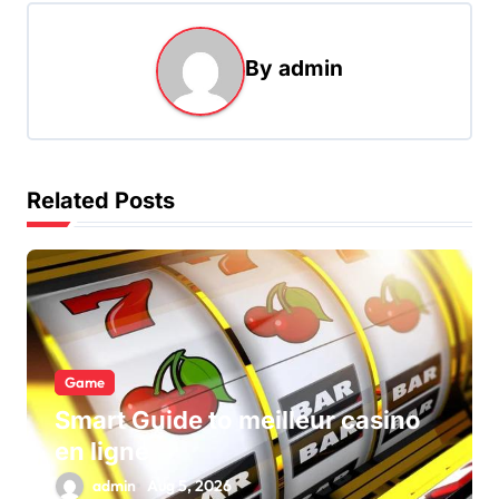
n
a
By
admin
v
i
g
Related Posts
a
t
i
o
n
Game
Smart Guide to meilleur casino
en ligne
admin
Aug 5, 2026