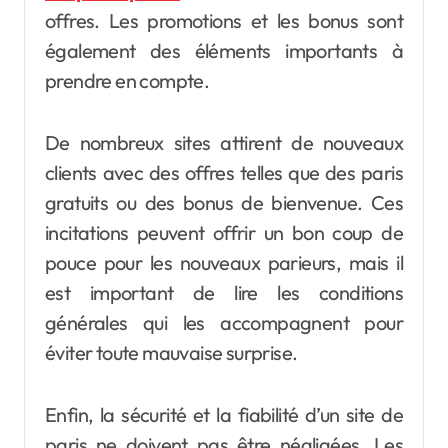
offres. Les promotions et les bonus sont
également des éléments importants à
prendre en compte.
De nombreux sites attirent de nouveaux
clients avec des offres telles que des paris
gratuits ou des bonus de bienvenue. Ces
incitations peuvent offrir un bon coup de
pouce pour les nouveaux parieurs, mais il
est important de lire les conditions
générales qui les accompagnent pour
éviter toute mauvaise surprise.
Enfin, la sécurité et la fiabilité d’un site de
paris ne doivent pas être négligées. Les