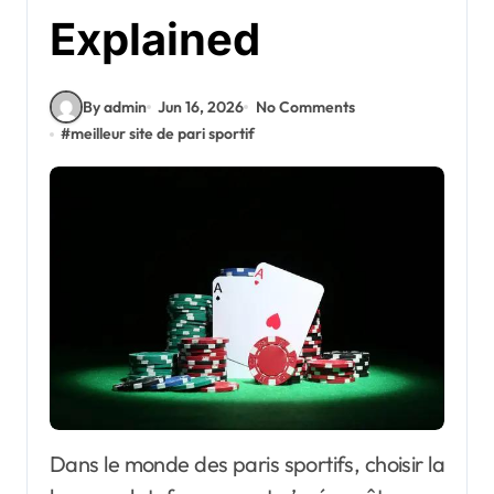
Explained
By admin
Jun 16, 2026
No Comments
#
meilleur site de pari sportif
Dans le monde des paris sportifs, choisir la