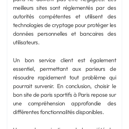
meilleurs sites sont réglementés par des
autorités compétentes et utilisent des
technologies de cryptage pour protéger les
données personnelles et bancaires des
utilisateurs.
Un bon service client est également
essentiel, permettant aux parieurs de
résoudre rapidement tout problème qui
pourrait survenir. En conclusion, choisir le
bon site de paris sportifs à Paris repose sur
une compréhension approfondie des
différentes fonctionnalités disponibles.