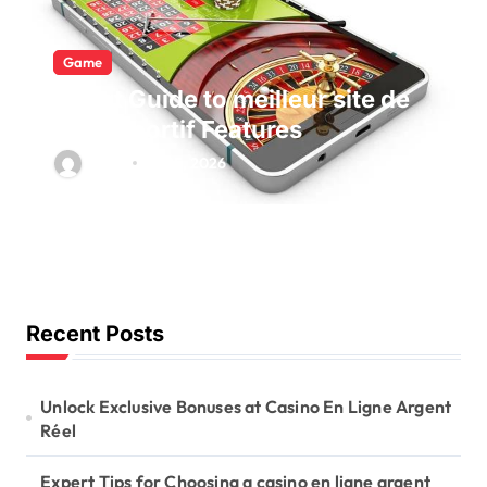
Game
Smart Guide to meilleur site de
paris sportif Features
admin
Jul 25, 2026
Recent Posts
Unlock Exclusive Bonuses at Casino En Ligne Argent
Réel
Expert Tips for Choosing a casino en ligne argent