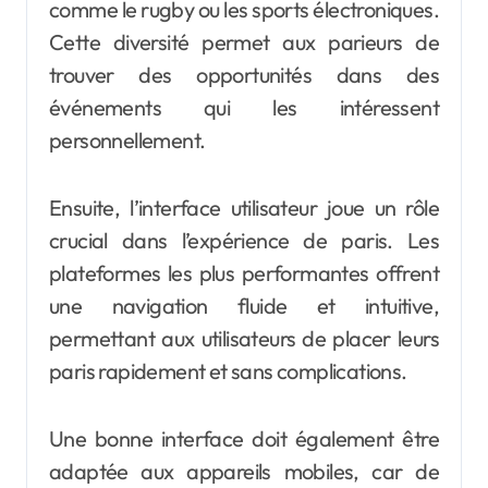
comme le rugby ou les sports électroniques.
Cette diversité permet aux parieurs de
trouver des opportunités dans des
événements qui les intéressent
personnellement.
Ensuite, l’interface utilisateur joue un rôle
crucial dans l’expérience de paris. Les
plateformes les plus performantes offrent
une navigation fluide et intuitive,
permettant aux utilisateurs de placer leurs
paris rapidement et sans complications.
Une bonne interface doit également être
adaptée aux appareils mobiles, car de