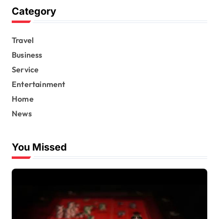
Category
c
h
f
Travel
o
r
Business
:
Service
Entertainment
Home
News
You Missed