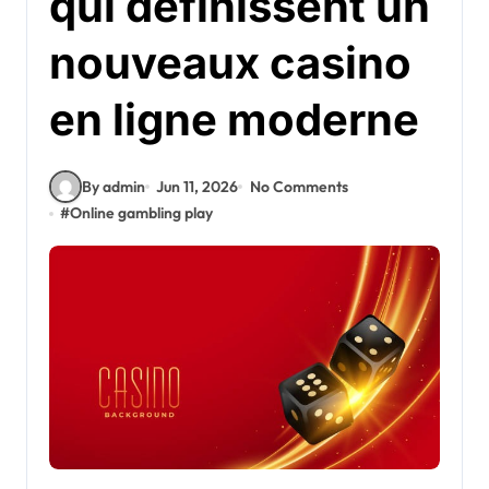
qui définissent un
nouveaux casino
en ligne moderne
By admin
Jun 11, 2026
No Comments
#
Online gambling play