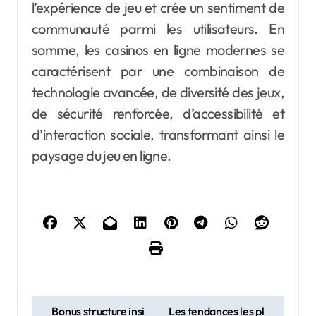
l’expérience de jeu et crée un sentiment de
communauté parmi les utilisateurs. En
somme, les casinos en ligne modernes se
caractérisent par une combinaison de
technologie avancée, de diversité des jeux,
de sécurité renforcée, d’accessibilité et
d’interaction sociale, transformant ainsi le
paysage du jeu en ligne.
P
Bonus structure insi
Les tendances les pl