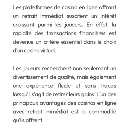
Les plateformes de casino en ligne offrant
un retrait immédiat suscitent un intérêt
croissant parmi les joueurs. En effet, la
rapidité des transactions financières est
devenue un critère essentiel dans le choix
d’un casino virtuel.
Les joueurs recherchent non seulement un
divertissement de qualité, mais également
une expérience fluide et sans tracas
lorsqu’il s’agit de retirer leurs gains. L’un des
principaux avantages des casinos en ligne
avec retrait immédiat est la commodité
qu’ils offrent.