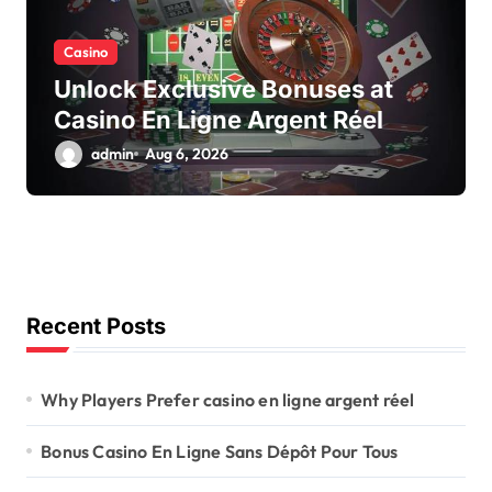
Casino
Unlock Exclusive Bonuses at
Casino En Ligne Argent Réel
admin
Aug 6, 2026
Recent Posts
Why Players Prefer casino en ligne argent réel
Bonus Casino En Ligne Sans Dépôt Pour Tous