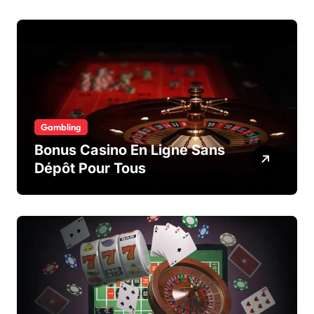
Gambling
Bonus Casino En Ligne Sans
Dépôt Pour Tous