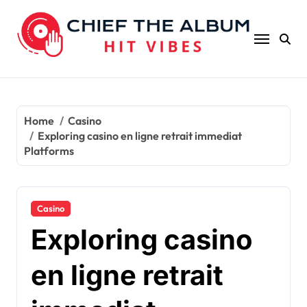
Skip
to
content
Home
Casino
Exploring casino en ligne retrait immediat
Platforms
Casino
Exploring casino
en ligne retrait