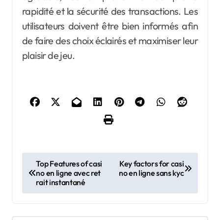
rapidité et la sécurité des transactions. Les
utilisateurs doivent être bien informés afin
de faire des choix éclairés et maximiser leur
plaisir de jeu.
P
Top Features of casi
Key factors for casi
no en ligne avec ret
no en ligne sans kyc
o
rait instantané
s
t