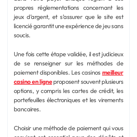
propres réglementations concernant les
jeux d’argent, et s’assurer que le site est
licencié garantit une expérience de jeu sans
soucis.
Une fois cette étape validée, il est judicieux
de se renseigner sur les méthodes de
paiement disponibles. Les casinos
meilleur
casino en ligne
proposent souvent plusieurs
options, y compris les cartes de crédit, les
portefeuilles électroniques et les virements
bancaires.
Choisir une méthode de paiement qui vous