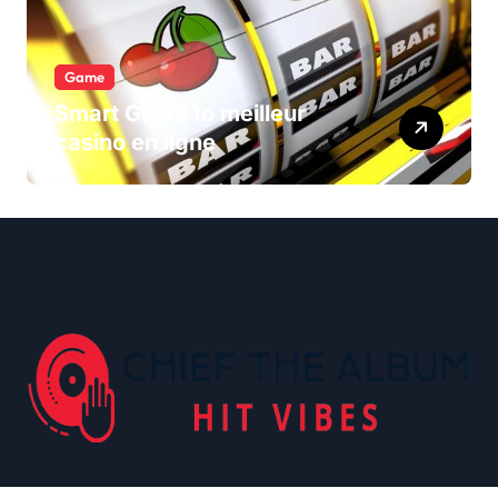
Game
Smart Guide to meilleur
casino en ligne