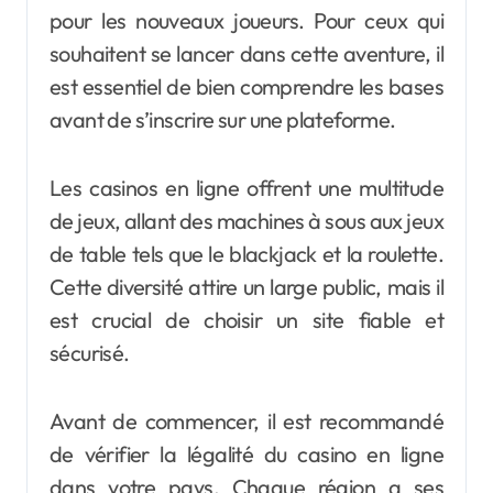
pour les nouveaux joueurs. Pour ceux qui
souhaitent se lancer dans cette aventure, il
est essentiel de bien comprendre les bases
avant de s’inscrire sur une plateforme.
Les casinos en ligne offrent une multitude
de jeux, allant des machines à sous aux jeux
de table tels que le blackjack et la roulette.
Cette diversité attire un large public, mais il
est crucial de choisir un site fiable et
sécurisé.
Avant de commencer, il est recommandé
de vérifier la légalité du casino en ligne
dans votre pays. Chaque région a ses