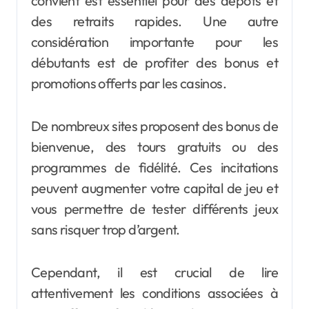
convient est essentiel pour des dépôts et
des retraits rapides. Une autre
considération importante pour les
débutants est de profiter des bonus et
promotions offerts par les casinos.
De nombreux sites proposent des bonus de
bienvenue, des tours gratuits ou des
programmes de fidélité. Ces incitations
peuvent augmenter votre capital de jeu et
vous permettre de tester différents jeux
sans risquer trop d’argent.
Cependant, il est crucial de lire
attentivement les conditions associées à