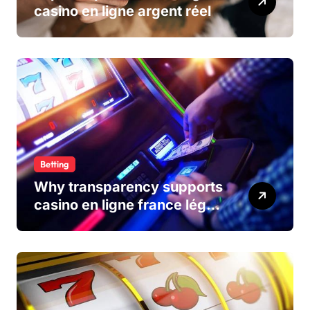
casino en ligne argent réel
Betting
Why transparency supports
casino en ligne france légal
systems