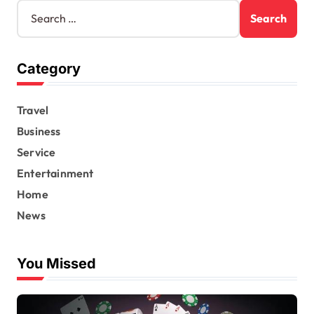
S
e
a
r
Category
c
h
f
Travel
o
r
Business
:
Service
Entertainment
Home
News
You Missed