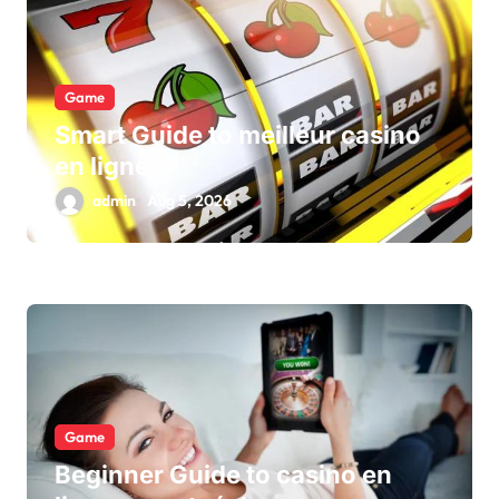
o
n
Game
Smart Guide to meilleur casino
en ligne
admin
Aug 5, 2026
Game
Beginner Guide to casino en