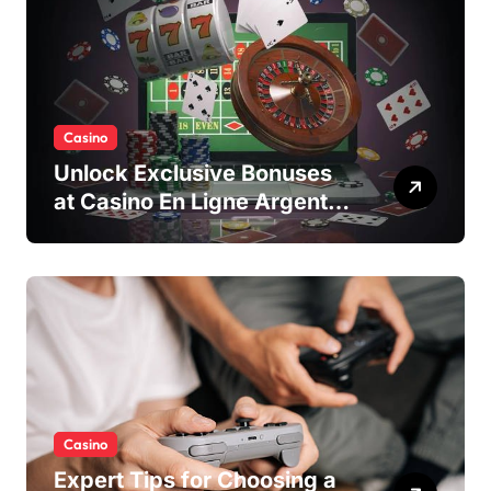
Casino
Unlock Exclusive Bonuses
at Casino En Ligne Argent
Réel
Casino
Expert Tips for Choosing a