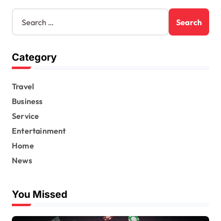
S
e
a
r
Category
c
h
f
Travel
o
r
Business
:
Service
Entertainment
Home
News
You Missed