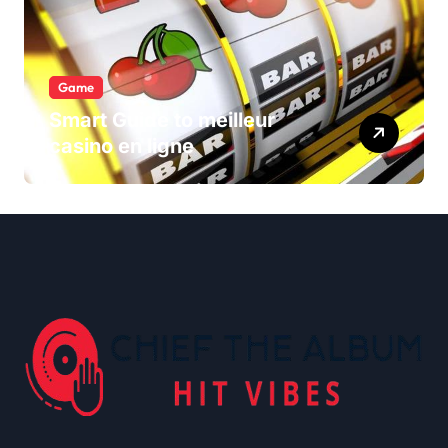
Game
Smart Guide to meilleur
casino en ligne