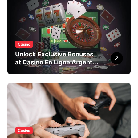
Casino
Unlock Exclusive Bonuses
at Casino En Ligne Argent
Réel
Casino