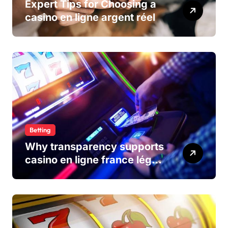
Expert Tips for Choosing a
casino en ligne argent réel
Betting
Why transparency supports
casino en ligne france légal
systems