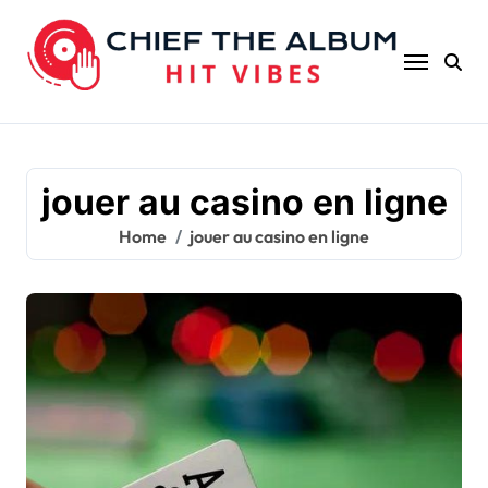
Skip
to
content
jouer au casino en ligne
Home
jouer au casino en ligne