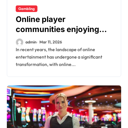
Gambling
Online player
communities enjoying
online casino casino
admin
Mar 11, 2026
games
In recent years, the landscape of online
entertainment has undergone a significant
transformation, with online...