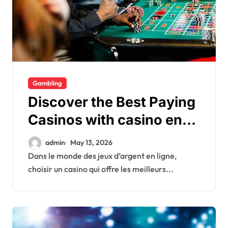
Gambling
Discover the Best Paying
Casinos with casino en
ligne le plus payant
admin
May 13, 2026
Dans le monde des jeux d’argent en ligne,
choisir un casino qui offre les meilleurs...