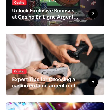
Casino
Unlock Exclusive Bonuses
at Casino En Ligne Argent
Réel
Casino
Expert Tips for Choosing a
casino en ligne argent réel