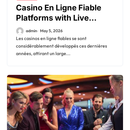
Casino En Ligne Fiable
Platforms with Live
Dealer Games
admin
May 5, 2026
Les casinos en ligne fiables se sont
considérablement développés ces dernières
années, attirant un large...