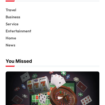
h
f
Travel
o
r
Business
:
Service
Entertainment
Home
News
You Missed