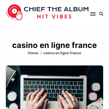
Skip
to
content
casino en ligne france
Home
casino en ligne france