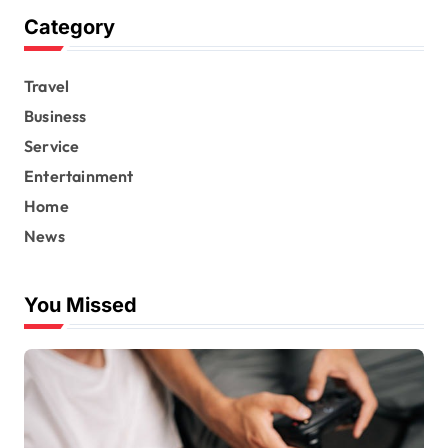
r
Category
c
h
f
Travel
o
r
Business
:
Service
Entertainment
Home
News
You Missed