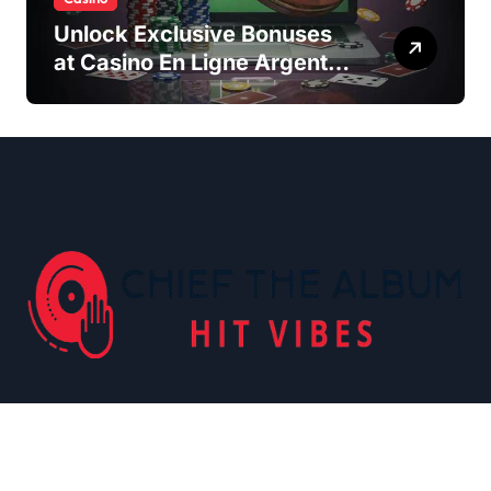
Unlock Exclusive Bonuses
at Casino En Ligne Argent
Réel
Copyright © All rights reserved| chief The Album
|
Newsxo
by
Themeansar
.