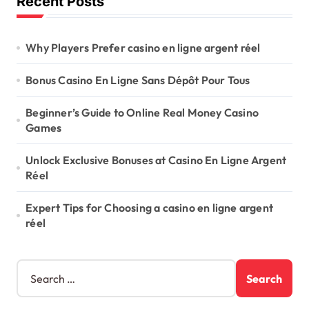
Recent Posts
Why Players Prefer casino en ligne argent réel
Bonus Casino En Ligne Sans Dépôt Pour Tous
Beginner’s Guide to Online Real Money Casino
Games
Unlock Exclusive Bonuses at Casino En Ligne Argent
Réel
Expert Tips for Choosing a casino en ligne argent
réel
S
e
a